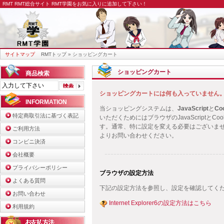
RMT
RMT総合サイト RMT学園をお気に入りに追加して下さい！
サイトマップ
RMTトップ
» ショッピングカート
ショッピングカート
商品検索
ショッピングカートには何も入っていません
INFORMATION
当ショッピングシステムは、
JavaScript
と
Co
特定商取引法に基づく表記
いただくためにはブラウザのJavaScriptと
す。通常、特に設定を変える必要はございま
ご利用方法
よりお問い合わせください。
コンビニ決済
会社概要
プライバシーポリシー
ブラウザの設定方法
よくある質問
下記の設定方法を参照し、設定を確認してく
お問い合わせ
Internet Explorer6の設定方法はこちら
利用規約