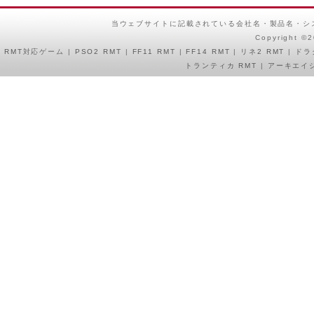
当ウェブサイトに記載されている会社名・製品名・シ
Copyright ©
RMT
対応ゲーム |
PSO2 RMT
|
FF11 RMT
|
FF14 RMT
|
リネ2 RMT
|
ドラ
トランティカ RMT
|
アーキエイジ