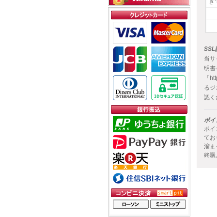
き
SS
当サ
明書
「ht
るジ
認く
ポイ
ポイ
てお
溜ま
終購