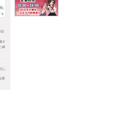
する
バ証
掲載す
ご確
元し
は最