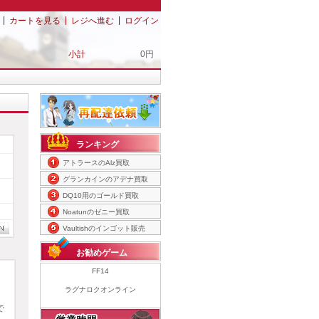
|
|
|
カートを見る
レジへ進む
ログイン
小計
0円
ランキング
アトラースのAlz買取
グランカインのアデナ買取
DQ10用のゴールド買取
Noatunのゼニー買取
Vaultishのインゴット販売
お勧めゲーム
FF14
ラグナロクオンライン
で