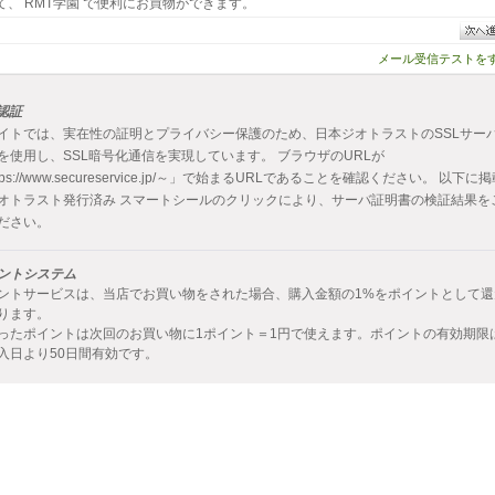
て、 RMT学園 で便利にお買物ができます。
メール受信テストを
L認証
イトでは、実在性の証明とプライバシー保護のため、日本ジオトラストのSSLサー
を使用し、SSL暗号化通信を実現しています。 ブラウザのURLが
tps://www.secureservice.jp/～」で始まるURLであることを確認ください。 以下に
オトラスト発行済み スマートシールのクリックにより、サーバ証明書の検証結果を
ださい。
ントシステム
ントサービスは、当店でお買い物をされた場合、購入金額の1%をポイントとして還
ります。
ったポイントは次回のお買い物に1ポイント＝1円で使えます。ポイントの有効期限
入日より50日間有効です。