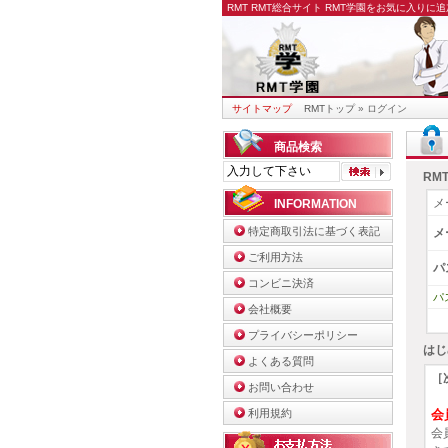
RMT
RMT総合サイト RMT学園をお気に入りに
サイトマップ
RMTトップ
» ログイン
商品検索
RM
メ
INFORMATION
特定商取引法に基づく表記
メ
ご利用方法
パ
コンビニ決済
パ
会社概要
プライバシーポリシー
はじ
よくある質問
［
お問い合わせ
利用規約
会
会