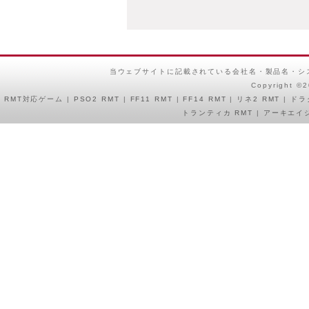
アクセスすることによって規約の
ます。

 1.ご利用にあたって

当ウェブサイトに記載されている会社名・製品名・シ
 2.商品の価格について

Copyright ©
 3.ご契約の成立について

RMT
対応ゲーム |
PSO2 RMT
|
FF11 RMT
|
FF14 RMT
|
リネ2 RMT
|
ドラ
 4.配送について

トランティカ RMT
|
アーキエイジ
 5.在庫の引き当て

 6.紛失のリスク

 7.返品について

 8.クレジットカードのご利用について

 9.個人情報の取り扱いについて

10.免責事項

11.連絡方法およびお問い合わせ先

12.準拠法・分離性・合意管轄裁判
1.ご利用にあたって

未成年の方が本サービスをご利用
同意を得たうえでご注文してくださ
お申込時に入力するお名前は、必
ください。
