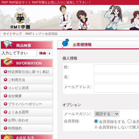
RMT
RMT総合サイト RMT学園をお気に入りに追加して下さい！
サイトマップ
RMTトップ
» 会員登録
お客様情報
商品検索
個人情報
INFORMATION
姓:
特定商取引法に基づく表記
名:
ご利用方法
メールアドレス:
コンビニ決済
会社概要
プライバシーポリシー
オプション
よくある質問
メールマガジン:
お問い合わせ
会員登録:
会員登録をする
会
※
会員登録をしないで購
利用規約