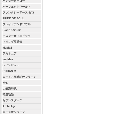
ハンターヒーロー
パーフェクトワールド
ファンタジーアース ゼロ
PRIDE OF SOUL
ブレイドアンドソウル
Blade＆Soul2
マスターオブエピック
マビノギ英雄伝
Maple2
ラカトニア
lastidea
Le Ciel Bleu
ROHAN M
ロードス島戦記オンライン
八仙
大航海時代
晴空物語
セブンスダーク
ArcheAge
ローズオンライン