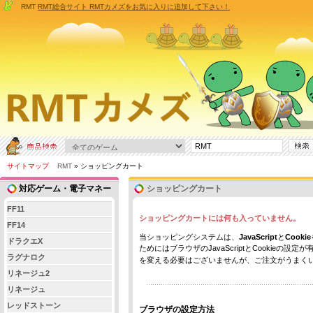
RMT
RMT総合サイト RMTカメズをお気に入りに追加して下さい！
サイトマップ
RMT
» ショッピングカート
対応ゲーム・電子マネー
ショッピングカート
FF11
ショッピングカートには何も入っていません。
FF14
当ショッピングシステムは、
JavaScript
と
Cookie
ドラクエX
ためにはブラウザのJavaScriptとCookie
ラグナロク
を変える必要はございませんが、ご注文がうまく
リネージュ2
リネージュ
レッドストーン
ブラウザの設定方法