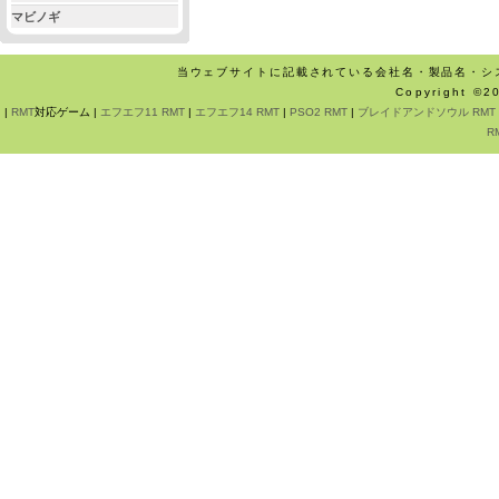
マビノギ
当ウェブサイトに記載されている会社名・製品名・シ
Copyright ©
|
RMT
対応ゲーム |
エフエフ11 RMT
|
エフエフ14 RMT
|
PSO2 RMT
|
ブレイドアンドソウル RMT
R