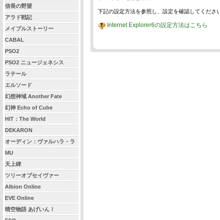
信長の野望
下記の設定方法を参照し、設定を確認してくださ
アラド戦記
Internet Explorer6の設定方法はこちら
メイプルストーリー
CABAL
PSO2
PSO2 ニュージェネシス
ラテール
エルソード
幻想神域 Another Fate
幻神 Echo of Cube
HIT：The World
DEKARON
オーディン：ヴァルハラ・ラ
イジング
MU
天上碑
ツリーオブセイヴァー
Albion Online
EVE Online
晴空物語 あげいん！