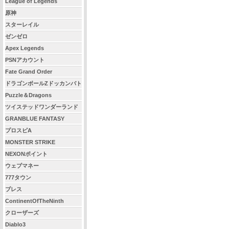
League of Legends
原神
スターレイル
ゼンゼロ
Apex Legends
PSNアカウント
Fate Grand Order
ドラゴンボールZドッカンバト
ル
Puzzle＆Dragons
ツイステッドワンダーランド
GRANBLUE FANTASY
プロスピA
MONSTER STRIKE
NEXONポイント
ウェブマネー
777タウン
ブレス
ContinentOfTheNinth
クローザーズ
Diablo3