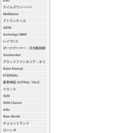
ESO
テイルズウィーバー
MixMaster
アトランティカ
AION
ArcheAge WAR
レイヴン2
ダークゲーマー：月光彫刻師
Soulworker
グランドファンタジア：オリ
ジン
Eden Eternal
ETERNAL
星界神話 ASTRAL TALE
クロノス
SUN
SUN Classic
milu
New World
チョコットランド
ロハン R