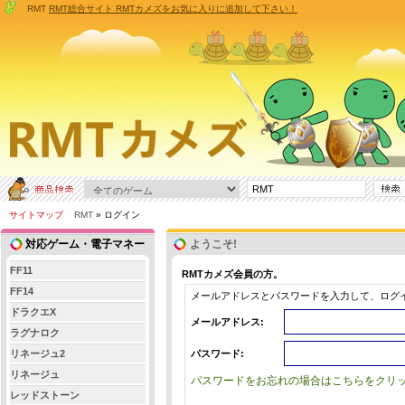
RMT
RMT総合サイト RMTカメズをお気に入りに追加して下さい！
サイトマップ
RMT
» ログイン
対応ゲーム・電子マネー
ようこそ!
FF11
RMTカメズ会員の方。
FF14
メールアドレスとパスワードを入力して、ログ
ドラクエX
メールアドレス:
ラグナロク
リネージュ2
パスワード:
リネージュ
パスワードをお忘れの場合はこちらをクリッ
レッドストーン