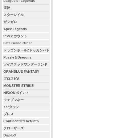
League of Legends
原神
スターレイル
ゼンゼロ
Apex Legends
PSNアカウント
Fate Grand Order
ドラゴンボールZドッカンバト
ル
Puzzle＆Dragons
ツイステッドワンダーランド
GRANBLUE FANTASY
プロスピA
MONSTER STRIKE
NEXONポイント
ウェブマネー
777タウン
ブレス
ContinentOfTheNinth
クローザーズ
Diablo3