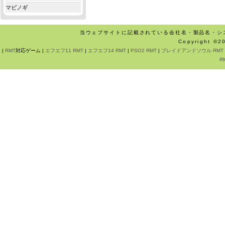
マビノギ
当ウェブサイトに記載されている会社名・製品名・シ
Copyright ©
|
RMT
対応ゲーム |
エフエフ11 RMT
|
エフエフ14 RMT
|
PSO2 RMT
|
ブレイドアンドソウル RMT
R