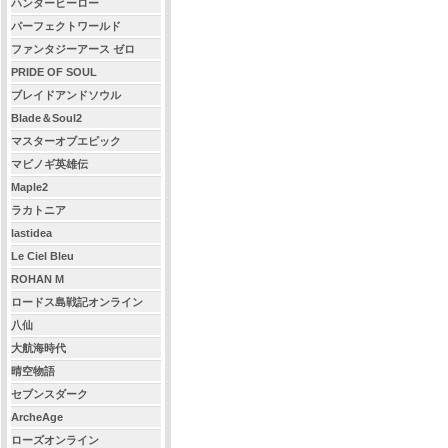
ハンターヒーロー
パーフェクトワールド
ファンタジーアース ゼロ
PRIDE OF SOUL
ブレイドアンドソウル
Blade＆Soul2
マスターオブエピック
マビノギ英雄伝
Maple2
ラカトニア
lastidea
Le Ciel Bleu
ROHAN M
ロードス島戦記オンライン
八仙
大航海時代
晴空物語
セブンスダーク
ArcheAge
ローズオンライン