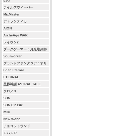
ESO
テイルズウィーバー
MixMaster
アトランティカ
AION
ArcheAge WAR
レイヴン2
ダークゲーマー：月光彫刻師
Soulworker
グランドファンタジア：オリ
ジン
Eden Eternal
ETERNAL
星界神話 ASTRAL TALE
クロノス
SUN
SUN Classic
milu
New World
チョコットランド
ロハン R