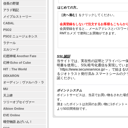
信長の野望
はじめての方。
アラド戦記
［次へ進む］
をクリックしてください。
メイプルストーリー
CABAL
会員登録をしないで注文するお客様もこちらか
会員登録をすると… メールアドレスとパスワー
PSO2
RMTカメズ で便利にお買物ができます。
PSO2 ニュージェネシス
ラテール
エルソード
幻想神域 Another Fate
SSL認証
当サイトでは、実在性の証明とプライバシー保
幻神 Echo of Cube
明書を使用し、SSL暗号化通信を実現していま
HIT：The World
「https://www.secureservice.jp
るジオトラスト発行済み スマートシールのク
DEKARON
認ください。
オーディン：ヴァルハラ・ラ
イジング
MU
ポイントシステム
ポイントサービスは、当店でお買い物をされた場
天上碑
す。
ツリーオブセイヴァー
溜まったポイントは次回のお買い物に1ポイント＝
Albion Online
より50日間有効です。
EVE Online
晴空物語 あげいん！