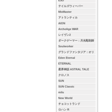
ESO
テイルズウィーバー
MixMaster
アトランティカ
AION
ArcheAge WAR
レイヴン2
ダークゲーマー：月光彫刻師
Soulworker
グランドファンタジア：オリ
ジン
Eden Eternal
ETERNAL
星界神話 ASTRAL TALE
クロノス
SUN
SUN Classic
milu
New World
チョコットランド
ロハン R