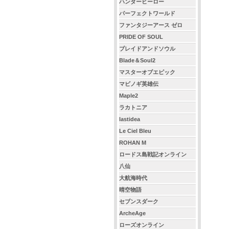
ハンターヒーロー
パーフェクトワールド
ファンタジーアース ゼロ
PRIDE OF SOUL
ブレイドアンドソウル
Blade＆Soul2
マスターオブエピック
マビノギ英雄伝
Maple2
ラカトニア
lastidea
Le Ciel Bleu
ROHAN M
ロードス島戦記オンライン
八仙
大航海時代
晴空物語
セブンスダーク
ArcheAge
ローズオンライン