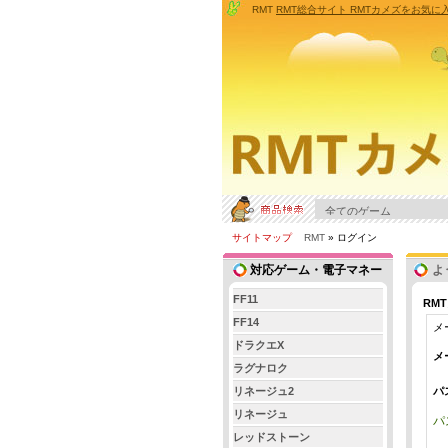
RMT
RMT総合サイト RMTカメズをお気
サイトマップ
RMT
» ログイン
対応ゲーム・電子マネー
よ
FF11
RM
FF14
メ
ドラクエX
メ
ラグナロク
リネージュ2
パ
リネージュ
パ
レッドストーン