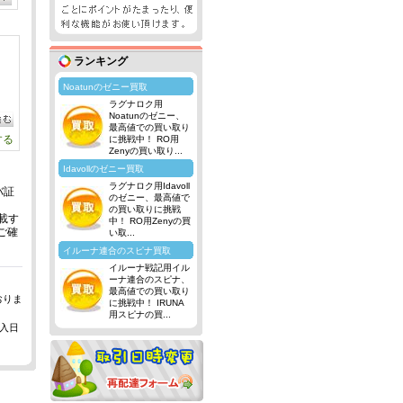
ランキング
Noatunのゼニー買取
ラグナロク用
Noatunのゼニー、
最高値での買い取り
する
に挑戦中！ RO用
Zenyの買い取り...
Idavollのゼニー買取
ラグナロク用Idavoll
バ証
のゼニー、最高値で
の買い取りに挑戦
掲載す
中！ RO用Zenyの買
ご確
い取...
イルーナ連合のスピナ買取
イルーナ戦記用イル
ーナ連合のスピナ、
最高値での買い取り
おりま
に挑戦中！ IRUNA
用スピナの買...
入日