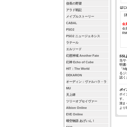
信長の野望
はじ
アラド戦記
［
メイプルストーリー
CABAL
会
会
PSO2
R
PSO2 ニュージェネシス
ラテール
エルソード
幻想神域 Another Fate
SS
当サ
幻神 Echo of Cube
明書
HIT：The World
「ht
るジ
DEKARON
認く
オーディン：ヴァルハラ・ラ
イジング
MU
ポイ
ポイ
天上碑
す。
ツリーオブセイヴァー
溜ま
Albion Online
より
EVE Online
晴空物語 あげいん！