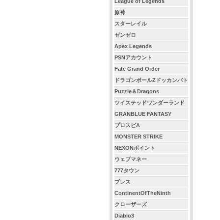
League of Legends
原神
スターレイル
ゼンゼロ
Apex Legends
PSNアカウント
Fate Grand Order
ドラゴンボールZドッカンバト
ル
Puzzle＆Dragons
ツイステッドワンダーランド
GRANBLUE FANTASY
プロスピA
MONSTER STRIKE
NEXONポイント
ウェブマネー
777タウン
ブレス
ContinentOfTheNinth
クローザーズ
Diablo3