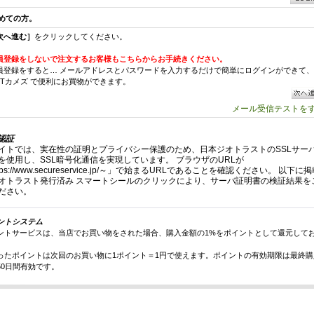
めての方。
次へ進む］
をクリックしてください。
員登録をしないで注文するお客様もこちらからお手続きください。
員登録をすると… メールアドレスとパスワードを入力するだけで簡単にログインができて、
MTカメズ で便利にお買物ができます。
メール受信テストを
L認証
イトでは、実在性の証明とプライバシー保護のため、日本ジオトラストのSSLサー
を使用し、SSL暗号化通信を実現しています。 ブラウザのURLが
tps://www.secureservice.jp/～」で始まるURLであることを確認ください。 以下に
オトラスト発行済み スマートシールのクリックにより、サーバ証明書の検証結果を
ださい。
ントシステム
ントサービスは、当店でお買い物をされた場合、購入金額の1%をポイントとして還元して
ったポイントは次回のお買い物に1ポイント＝1円で使えます。ポイントの有効期限は最終購
50日間有効です。