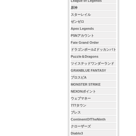
League of Legends
原神
スターレイル
ゼンゼロ
Apex Legends
PSNアカウント
Fate Grand Order
ドラゴンボールZドッカンバト
ル
Puzzle＆Dragons
ツイステッドワンダーランド
GRANBLUE FANTASY
プロスピA
MONSTER STRIKE
NEXONポイント
ウェブマネー
777タウン
ブレス
ContinentOfTheNinth
クローザーズ
Diablo3