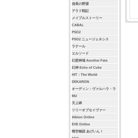
信長の野望
アラド戦記
メイプルストーリー
CABAL
PSO2
PSO2 ニュージェネシス
ラテール
エルソード
幻想神域 Another Fate
幻神 Echo of Cube
HIT：The World
DEKARON
オーディン：ヴァルハラ・ラ
イジング
MU
天上碑
ツリーオブセイヴァー
Albion Online
EVE Online
晴空物語 あげいん！