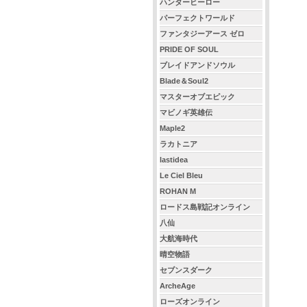
ハンターヒーロー
パーフェクトワールド
ファンタジーアース ゼロ
PRIDE OF SOUL
ブレイドアンドソウル
Blade＆Soul2
マスターオブエピック
マビノギ英雄伝
Maple2
ラカトニア
lastidea
Le Ciel Bleu
ROHAN M
ロードス島戦記オンライン
八仙
大航海時代
晴空物語
セブンスダーク
ArcheAge
ローズオンライン