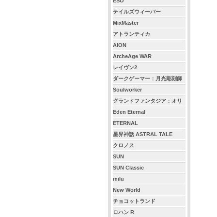
ESO
テイルズウィーバー
MixMaster
アトランティカ
AION
ArcheAge WAR
レイヴン2
ダークゲーマー：月光彫刻師
Soulworker
グランドファンタジア：オリ
ジン
Eden Eternal
ETERNAL
星界神話 ASTRAL TALE
クロノス
SUN
SUN Classic
milu
New World
チョコットランド
ロハン R