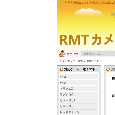
RMT
RMT総合サイト RMTカメズをお気
サイトマップ
RMT
» お問い合わせ
対応ゲーム・電子マネー
お
FF11
初
FF14
ドラクエX
ラグナロク
返
リネージュ2
リネージュ
レッドストーン