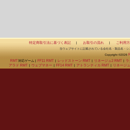
特定商取引法に基づく表記
お取引の流れ
ご利用方
|
|
当ウェブサイトに記載されている会社名・製品名・シ
Copyright ©2026
RMT
FF11 RMT
レッドストーン RMT
リネージュ2 RMT
ラ
対応ゲーム |
|
|
|
アラド RMT
ウェブマネー
FF14 RMT
アトランティカ RMT
リネージュ
|
|
|
|