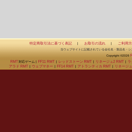
特定商取引法に基づく表記
お取引の流れ
ご利用方
|
|
当ウェブサイトに記載されている会社名・製品名・シ
Copyright ©2026
RMT
FF11 RMT
レッドストーン RMT
リネージュ2 RMT
ラ
対応ゲーム |
|
|
|
アラド RMT
ウェブマネー
FF14 RMT
アトランティカ RMT
リネージュ
|
|
|
|