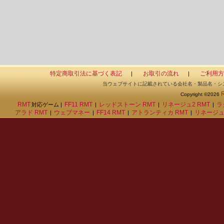
特定商取引法に基づく表記
お取引の流れ
ご利用方
|
|
当ウェブサイトに記載されている会社名・製品名・シ
Copyright ©2026
RMT
FF11 RMT
レッドストーン RMT
リネージュ2 RMT
ラ
対応ゲーム |
|
|
|
アラド RMT
ウェブマネー
FF14 RMT
アトランティカ RMT
リネージュ
|
|
|
|