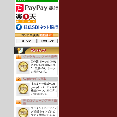
ヴァラカスのアデナ販売
製作図:ダーク(100%)
必要なもの:鉄鉱石×8
0、黒炭×80、ダーク
の刀身×2 消...
Sylphのギル買取
【おまかせ編成/Auto
group】 パーティ編成
機能の一つ。2002年1
2月19日のバ...
デポロジューのアデナ販
売
ブラインドハイディン
グ 自分をインビジビ
リティ状態にする エ