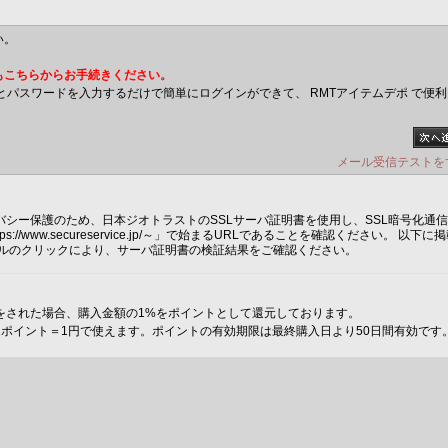
い。
もこちらからお手続きください。
とパスワードを入力するだけで簡単にログインができて、 RMTアイテムデポ で便利
メール受信テストを
シー保護のため、日本ジオトラストのSSLサーバ証明書を使用し、SSL暗号化通
://www.secureservice.jp/～」で始まるURLであることを確認ください。 以下に
ールのクリックにより、サーバ証明書の検証結果をご確認ください。
をされた場合、購入金額の1%をポイントとして還元しております。
ポイント＝1円で使えます。ポイントの有効期限は最終購入日より50日間有効です