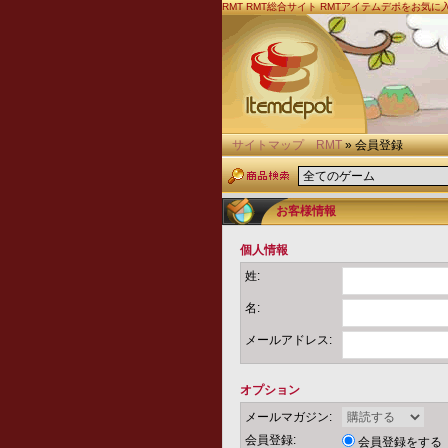
RMT
RMT総合サイト RMTアイテムデポをお気
サイトマップ
RMT
» 会員登録
お客様情報
個人情報
姓:
名:
メールアドレス:
オプション
メールマガジン:
会員登録:
会員登録をする