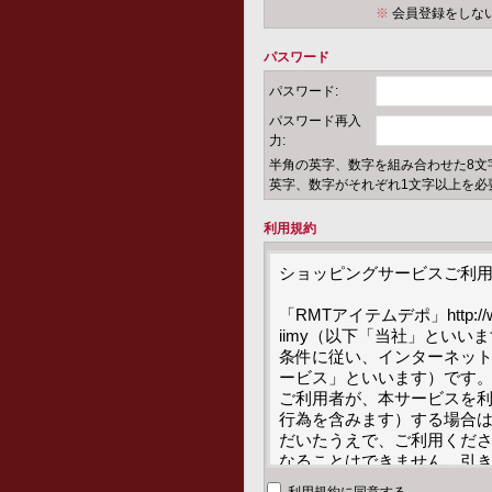
※
会員登録をしな
パスワード
パスワード:
パスワード再入
力:
半角の英字、数字を組み合わせた8文
英字、数字がそれぞれ1文字以上を必
利用規約
ショッピングサービスご利用
「RMTアイテムデポ」http:/
iimy（以下「当社」とい
条件に従い、インターネッ
ービス」といいます）です。
ご利用者が、本サービスを
行為を含みます）する場合
だいたうえで、ご利用くだ
なることはできません。引
を承諾いただいたものとみな