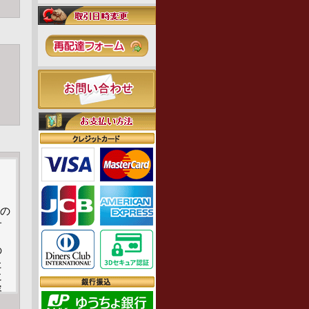
約の
サ
の
た
に
容