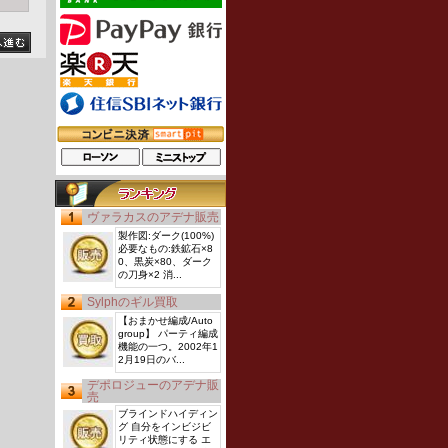
ヴァラカスのアデナ販売
製作図:ダーク(100%)
必要なもの:鉄鉱石×8
0、黒炭×80、ダーク
の刀身×2 消...
Sylphのギル買取
【おまかせ編成/Auto
し
group】 パーティ編成
機能の一つ。2002年1
2月19日のバ...
デポロジューのアデナ販
は
売
ビ
ブラインドハイディン
グ 自分をインビジビ
リティ状態にする エ
営