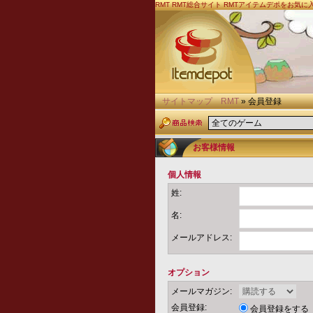
RMT
RMT総合サイト RMTアイテムデポをお気
サイトマップ
RMT
» 会員登録
お客様情報
個人情報
姓:
名:
メールアドレス:
オプション
メールマガジン:
会員登録:
会員登録をする