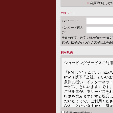
※
会員登録をしな
パスワード
パスワード:
パスワード再入
力:
半角の英字、数字を組み合わせた8文
英字、数字がそれぞれ1文字以上を必
利用規約
ショッピングサービスご利用
「RMTアイテムデポ」http:/
iimy（以下「当社」とい
条件に従い、インターネッ
ービス」といいます）です。
ご利用者が、本サービスを
行為を含みます）する場合
だいたうえで、ご利用くだ
なることはできません。引
を承諾いただいたものとみな