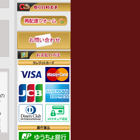
約の
サ
の
た
に
容