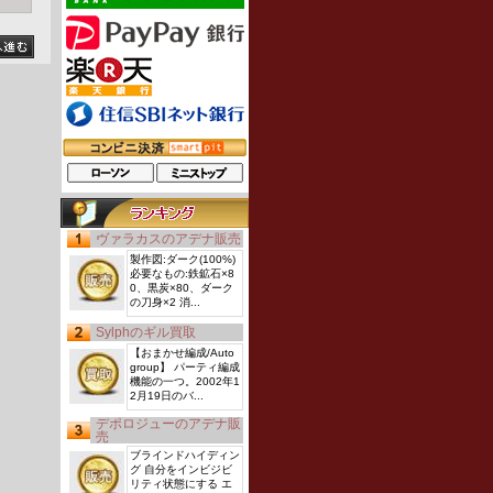
ヴァラカスのアデナ販売
製作図:ダーク(100%)
必要なもの:鉄鉱石×8
0、黒炭×80、ダーク
の刀身×2 消...
Sylphのギル買取
【おまかせ編成/Auto
し
group】 パーティ編成
機能の一つ。2002年1
2月19日のバ...
デポロジューのアデナ販
は
売
ビ
ブラインドハイディン
グ 自分をインビジビ
リティ状態にする エ
営