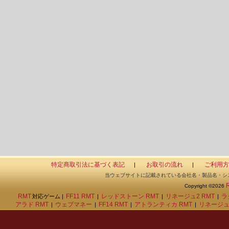
会社の公式サービスではありません。それらの商品は運営会
はありません。

当サイトに記載されている会社名、製品名、システム名、サ
一般に各社の登録商標、もしくは商標です。必ずしも「TM」「
ん。

商品内容として表示しているキャラクター画像の著作権は、
連する個人もしくは団体に帰属します。

領収書の発行については、各金融機関が発行する振込証明書が
以下の行為は禁止されています。

　(1)一般にブラウザと呼ばれるソフトウェア以外を利用しての
　(2)当社の許可なく、当サイトの複写および複製をすること

　(3)本サービスに対する理解および興味のない方の閲覧

　(4)個人利用以外の目的で閲覧および注文すること。

　(5)他人になりすまして虚偽の注文および取り引きを行うこと
　(6)当初より取り引きする意思がないにも拘わらず注文・予約
　(7)犯罪行為の用に供する目的をもって本サービスを利用する
特定商取引法に基づく表記
お取引の流れ
ご利用方
|
|
当ウェブサイトに記載されている会社名・製品名・シ
2.商品の価格について

Copyright ©2026
当サイトに掲載されている商品の価格は、全て当社が当サイ
RMT
FF11 RMT
レッドストーン RMT
リネージュ2 RMT
ラ
対応ゲーム |
|
|
|
の税込み販売価格です。商品の価格には手数料、振込手数料
アラド RMT
ウェブマネー
FF14 RMT
アトランティカ RMT
リネージュ
|
|
|
|
まれておりません。

商品の価格は、予告なく変更される場合がありますので予め