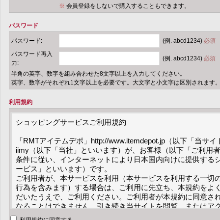
※
会員登録をしないで購入することもできます。
パスワード
パスワード:
(例. abcd1234)
必須
パスワード再入
(例. abcd1234)
必須
力:
半角の英字、数字を組み合わせた8文字以上を入力してください。
英字、数字がそれぞれ1文字以上を必要です。大文字と小文字は区別されます
利用規約
ショッピングサービスご利用規約

「RMTアイテムデポ」http://www.itemdepot.jp（以
iimy（以下「当社」といいます）が、お客様（以下「ご利用
条件に従い、インターネットにより日本国内向けに提供する
ービス」といいます）です。

ご利用者が、本サービスを利用（本サービスを利用する一切
行為を含みます）する場合は、ご利用に先立ち、本規約をよ
だいたうえで、ご利用ください。ご利用者が本規約に同意さ
なることはできません。引き続き当サイトを閲覧、またはア
を承諾いただいたものとみなします。
