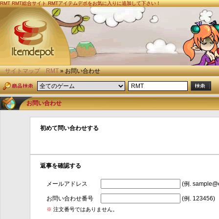
RMT
RMT総合サイト RMTアイテムデポをお気に入りに追加して下さい！
サイトマップ
RMT
» お問い合わせ
お問い合わせ
初めて問い合わせする
返事を確認する
メールアドレス
(例. sample@
お問い合わせ番号
(例. 123456)
※
注文番号ではありません。