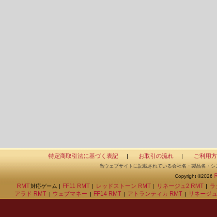
特定商取引法に基づく表記
お取引の流れ
ご利用方
|
|
当ウェブサイトに記載されている会社名・製品名・シ
Copyright ©2026
RMT
FF11 RMT
レッドストーン RMT
リネージュ2 RMT
ラ
対応ゲーム |
|
|
|
アラド RMT
ウェブマネー
FF14 RMT
アトランティカ RMT
リネージュ
|
|
|
|