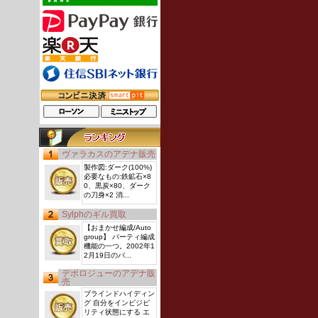
ヴァラカスのアデナ販売
製作図:ダーク(100%)
必要なもの:鉄鉱石×8
0、黒炭×80、ダーク
の刀身×2 消...
Sylphのギル買取
【おまかせ編成/Auto
group】 パーティ編成
機能の一つ。2002年1
2月19日のバ...
デポロジューのアデナ販
売
ブラインドハイディン
グ 自分をインビジビ
リティ状態にする エ