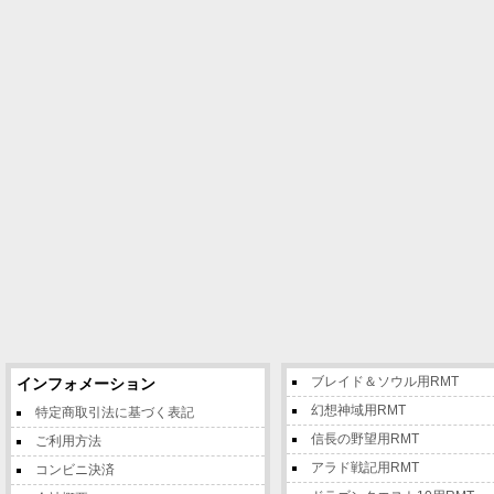
ブレイド＆ソウル用RMT
インフォメーション
幻想神域用RMT
特定商取引法に基づく表記
信長の野望用RMT
ご利用方法
アラド戦記用RMT
コンビニ決済