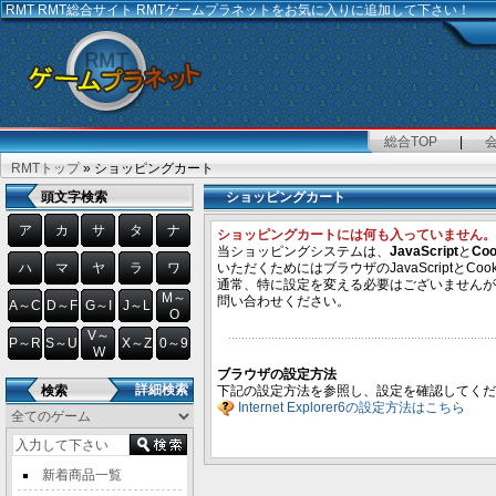
RMT
RMT総合サイト RMTゲームプラネットをお気に入りに追加して下さい！
総合TOP
|
RMTトップ
» ショッピングカート
頭文字検索
ショッピングカート
ア
カ
サ
タ
ナ
ショッピングカートには何も入っていません。
当ショッピングシステムは、
JavaScript
と
Coo
ハ
マ
ヤ
ラ
ワ
いただくためにはブラウザのJavaScriptとC
通常、特に設定を変える必要はございませんが
M～
問い合わせください。
A～C
D～F
G～I
J～L
O
V～
P～R
S～U
X～Z
0～9
W
ブラウザの設定方法
詳細検索
検索
下記の設定方法を参照し、設定を確認してくだ
Internet Explorer6の設定方法はこちら
新着商品一覧