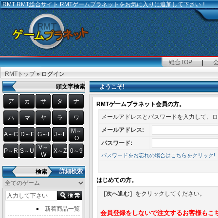
RMT
RMT総合サイト RMTゲームプラネットをお気に入りに追加して下さい！
総合TOP
|
RMTトップ
» ログイン
頭文字検索
ようこそ!
ア
カ
サ
タ
ナ
RMTゲームプラネット会員の方。
メールアドレスとパスワードを入力して、ロ
ハ
マ
ヤ
ラ
ワ
メールアドレス:
M～
A～C
D～F
G～I
J～L
O
パスワード:
V～
P～R
S～U
X～Z
0～9
W
パスワードをお忘れの場合はこちらをクリック!
詳細検索
検索
はじめての方。
［次へ進む］
をクリックしてください。
新着商品一覧
会員登録をしないで注文するお客様もこ