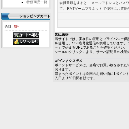
特価商品一覧
会員登録をすると… メールアドレスとパス
て、 RMTゲームプラネット で便利にお買物
ショッピングカート
合計:
0円
SSL認証
当サイトでは、実在性の証明とプライバシー保護
を使用し、SSL暗号化通信を実現しています。 ブラウザのUR
～」で始まるURLであることを確認ください。
シールのクリックにより、サーバ証明書の検証
ポイントシステム
ポイントサービスは、当店でお買い物をされた
おります。
溜まったポイントは次回のお買い物に1ポイン
入日より50日間有効です。