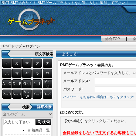
RMT
RMT総合サイト RMTゲームプラネットをお気に入りに追加して下さい！
総合TOP
|
RMTトップ
» ログイン
頭文字検索
ようこそ!
ア
カ
サ
タ
ナ
RMTゲームプラネット会員の方。
メールアドレスとパスワードを入力して、ロ
ハ
マ
ヤ
ラ
ワ
メールアドレス:
M～
A～C
D～F
G～I
J～L
O
パスワード:
V～
P～R
S～U
X～Z
0～9
W
パスワードをお忘れの場合はこちらをクリック!
詳細検索
検索
はじめての方。
［次へ進む］
をクリックしてください。
新着商品一覧
会員登録をしないで注文するお客様もこ