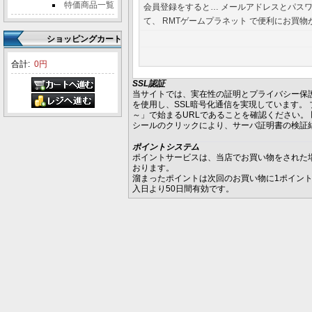
特価商品一覧
会員登録をすると… メールアドレスとパス
て、 RMTゲームプラネット で便利にお買物
ショッピングカート
合計:
0円
SSL認証
当サイトでは、実在性の証明とプライバシー保護
を使用し、SSL暗号化通信を実現しています。 ブラウザのUR
～」で始まるURLであることを確認ください。
シールのクリックにより、サーバ証明書の検証
ポイントシステム
ポイントサービスは、当店でお買い物をされた
おります。
溜まったポイントは次回のお買い物に1ポイン
入日より50日間有効です。