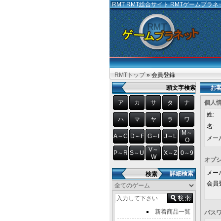
RMT
RMT総合サイト RMTゲームプラ
RMTトップ
» 会員登録
頭文字検索
お
ア
カ
サ
タ
ナ
個人
姓:
ハ
マ
ヤ
ラ
ワ
名:
M～
A～C
D～F
G～I
J～L
メー
O
V～
P～R
S～U
X～Z
0～9
W
オプ
メー
詳細検索
検索
会員
新着商品一覧
パス