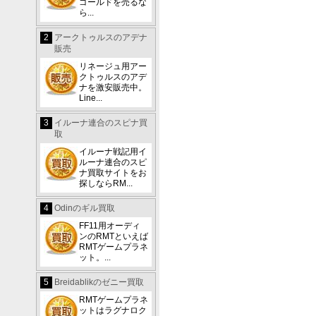
び
ゴールドを売るな
の
ら...
2
アークトゥルスのアデナ
お
販売
必
リネージュ用アー
クトゥルスのアデ
営
ナを激安販売中。
Line...
と
3
イルーナ連合のスピナ買
取
イルーナ戦記用イ
ルーナ連合のスピ
ナ買取サイトをお
探しならRM...
4
Odinのギル買取
と

FF11用オーディ
ンのRMTといえば
RMTゲームプラネ
ット。...
て
5
Breidablikのゼニー買取
RMTゲームプラネ


ットはラグナロク