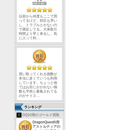
以前から何度もここで買
ってるけど、対応も早い
し、トラブルとかないの
で満足してる。大体取引
時間より早く来るし、気
に入って利 ...
買い取ってくれる個数が
本当に多くていつも利用
しています。ちょっと他
同
ではお目にかかれない個
数も平然と募集されてる
のがナイス ...
く
ランキング
も
諸
1
DQ10用のゴールド買取
も
DragonQuestX用
アストルティアの