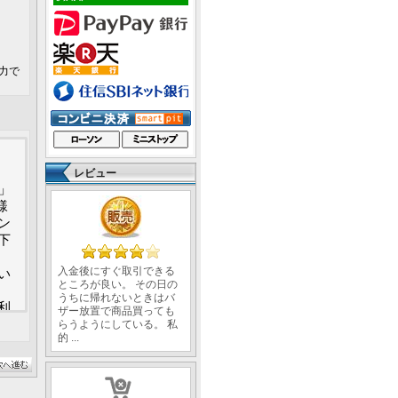
力で
レビュー
ト」
様
ン
下
入金後にすぐ取引できる
い
ところが良い。 その日の
うちに帰れないときはバ
利
ザー放置で商品買っても
利
らうようにしている。 私
的 ...
ス