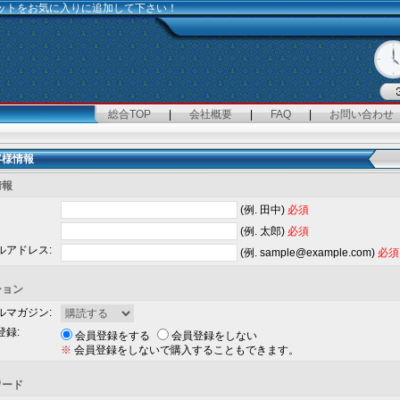
ネットをお気に入りに追加して下さい！
総合TOP
|
会社概要
|
FAQ
|
お問い合わせ
客様情報
情報
(例. 田中)
必須
(例. 太郎)
必須
ルアドレス:
(例. sample@example.com)
必須
ション
ルマガジン:
登録:
会員登録をする
会員登録をしない
※
会員登録をしないで購入することもできます。
ワード