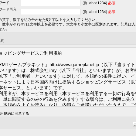
ワード:
(例. abcd1234)
必須
ワード再入
(例. abcd1234)
必須
の英字、数字を組み合わせた8文字以上を入力してください。
、数字がそれぞれ1文字以上を必要です。大文字と小文字は区別されます。記号は入
せん。
規約
ョッピングサービスご利用規約

RMTゲームプラネット」http://www.gameplanet.jp（以下「当サイ
いいます）は、株式会社iimy（以下「当社」といいます）が、お客
以下「ご利用者」といいます）に対して、本規約の条件に従い、イ
ーネットにより日本国内向けに提供するショッピングサービス（以
本サービス」といいます）です。

利用者が、本サービスを利用（本サービスを利用する一切の行為を
、単に閲覧するのみの行為を含みます）する場合は、ご利用に先立
、本規約をよくお読みになり、内容をご承諾いただいたうえで、ご
ください。ご利用者が本規約に同意されない場合は、当サイトをご
用規約に同意する
になることはできません。引き続き当サイトを閲覧、またはアクセ
ることによって規約の内容を承諾いただいたものとみなします。
