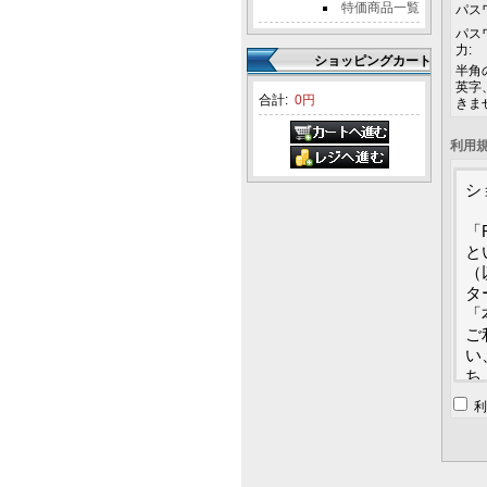
特価商品一覧
パス
パス
力:
ショッピングカート
半角
英字
合計:
0円
きま
利用
シ
「
と
（
タ
「
ご
い
ち
用
利
用
す