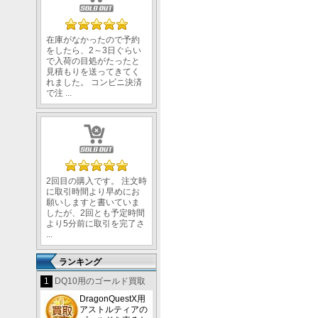
在庫がなかったので予約
をしたら、2～3日ぐらい
で入荷の目処がたったと
見積もりを送ってきてく
れました。 コンビニ決済
で注 ...
2回目の購入です。 注文時
に取引時間より早めにお
願いしますと書いていま
同
したが、2回とも予定時間
より5分前に取引を完了さ
...
く
ランキング
も
諸
1
DQ10用のゴールド買取
も
DragonQuestX用
アストルティアの