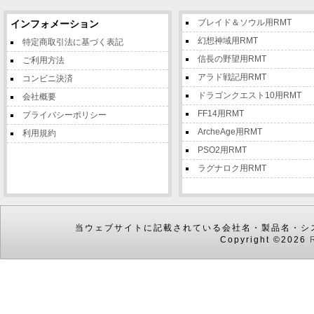
商品の価格は、予告なく変更される
さい。価格はご注文時に確定します
ブレイド＆ソウル用RMT
インフォメーション
合も当社はご利用者に対して当該事
幻想神域用RMT
特定商取引法に基づく表記
たその価格の上昇、下落の変動に拘
させないものとします。この場合、
信長の野望用RMT
ご利用方法
当社はその如何なる責任も負うもの
アラド戦記用RMT
コンビニ決済
当サイトでは、正確な商品情報を表
ドラゴンクエスト10用RMT
会社概要
す。万が一、商品の誤った価格情報
は、次のように価格調整をさせてい
FF14用RMT
プライバシーポリシー
　(1)商品の正しい販売価格が、当
ArcheAge用RMT
利用規約
場合は、その低い方の価格で請求い
PSO2用RMT
　(2)商品の正しい販売価格が、当
場合は、当社の裁量により、発送前
ラグナロク用RMT
価格をご確認いただいたうえで商品
はご注文をキャンセルさせていただ
　(3)商品の正しい買取価格が、当
場合は、その高い方の価格でお支払
当ウェブサイトに記載されている会社名・製品名・シ
　(4)商品の正しい買取価格が、当
Copyright ©2026
場合は、当社の裁量により、受領前
価格をご確認いただいたうえで商品
はご注文をキャンセルさせていただ
3.ご契約の成立について

以下に定める商品の売買契約成立後