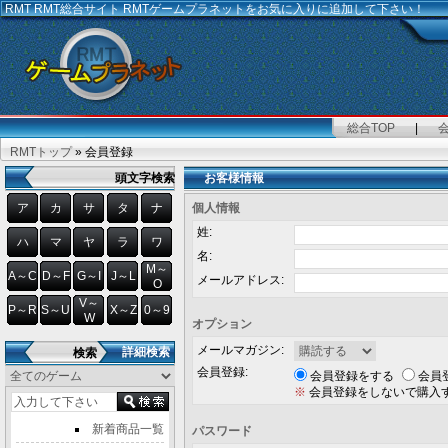
RMT
RMT総合サイト RMTゲームプラネットをお気に入りに追加して下さい！
総合TOP
|
RMTトップ
» 会員登録
頭文字検索
お客様情報
ア
カ
サ
タ
ナ
個人情報
姓:
ハ
マ
ヤ
ラ
ワ
名:
M～
A～C
D～F
G～I
J～L
メールアドレス:
O
V～
P～R
S～U
X～Z
0～9
W
オプション
メールマガジン:
詳細検索
検索
会員登録:
会員登録をする
会員
※
会員登録をしないで購入
新着商品一覧
パスワード