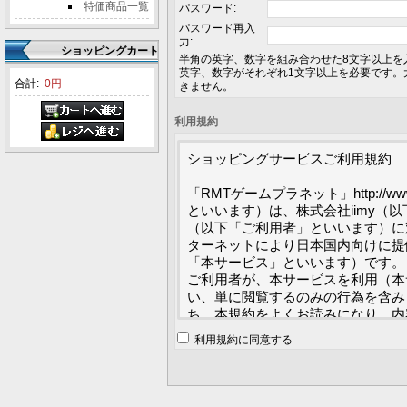
特価商品一覧
パスワード:
パスワード再入
力:
ショッピングカート
半角の英字、数字を組み合わせた8文字以上を
英字、数字がそれぞれ1文字以上を必要です。
合計:
0円
きません。
利用規約
ショッピングサービスご利用規約

「RMTゲームプラネット」http://www
といいます）は、株式会社iimy（
（以下「ご利用者」といいます）に
ターネットにより日本国内向けに提
「本サービス」といいます）です。

ご利用者が、本サービスを利用（本
い、単に閲覧するのみの行為を含み
ち、本規約をよくお読みになり、内
用ください。ご利用者が本規約に同
利用規約に同意する
用になることはできません。引き続
することによって規約の内容を承諾