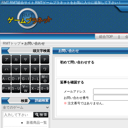
RMT
RMT総合サイト RMTゲームプラネットをお気に入りに追加して下さい！
総合TOP
|
RMTトップ
» お問い合わせ
頭文字検索
お問い合わせ
ア
カ
サ
タ
ナ
初めて問い合わせする
ハ
マ
ヤ
ラ
ワ
M～
A～C
D～F
G～I
J～L
O
返事を確認する
V～
P～R
S～U
X～Z
0～9
W
メールアドレス
お問い合わせ番号
詳細検索
検索
※
注文番号ではありません。
新着商品一覧